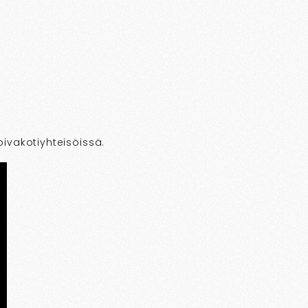
oivakotiyhteisöissä.