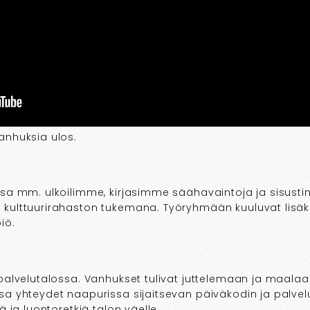
anhuksia ulos.
ssa mm. ulkoilimme, kirjasimme säähavaintoja ja sisus
kulttuurirahaston tukemana. Työryhmään kuuluvat lisäkse
iö.
 palvelutalossa. Vanhukset tulivat juttelemaan ja maa
a yhteydet naapurissa sijaitsevan päiväkodin ja palvelu
ä ja luontoretkiä talon väelle.