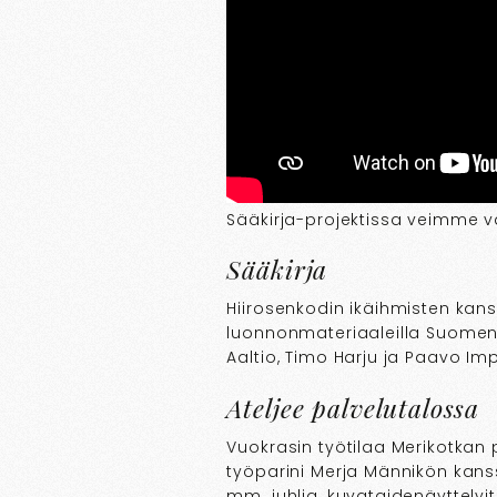
Sääkirja-projektissa veimme v
Sääkirja
Hiirosenkodin ikäihmisten kan
luonnonmateriaaleilla Suomen 
Aaltio, Timo Harju ja Paavo Imp
Ateljee palvelutalossa
Vuokrasin työtilaa Merikotkan
työparini Merja Männikön kanss
mm. juhlia, kuvataidenäyttelyit