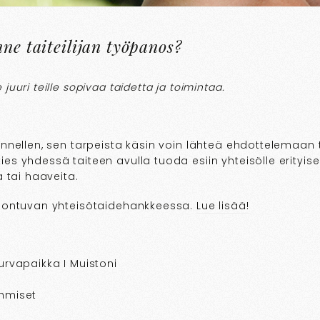
ne taiteilijan työpanos?
uuri teille sopivaa taidetta ja toimintaa.
unnellen, sen tarpeista käsin voin lähteä ehdottelemaan t
s yhdessä taiteen avulla tuoda esiin yhteisölle erityisen
a tai haaveita.
ijontuvan yhteisötaidehankkeessa.
Lue lisää!
urvapaikka I Muistoni
ihmiset