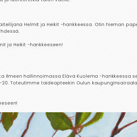
aiteilijana Helmit ja Heikit -hankkeessa. Otin hieman pap
yhdessä.
mit ja Heikit -hankkeeseen!
nta Ilmeen hallinnoimassa Elävä Kuolema -hankkeessa sek
–20. Toteutimme taideapteekin Oulun kaupunginsairaalan 
eeseen!