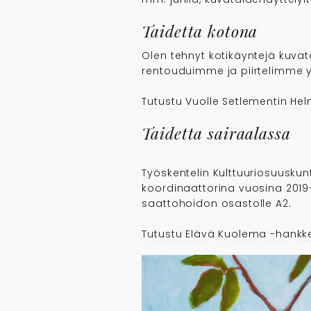
Taidetta kotona
Olen tehnyt kotikäyntejä kuvat
rentouduimme ja piirtelimme 
Tutustu Vuolle Setlementin Hel
Taidetta sairaalassa
Työskentelin Kulttuuriosuusku
koordinaattorina vuosina 2019
saattohoidon osastolle A2.
Tutustu Elävä Kuolema -hankk