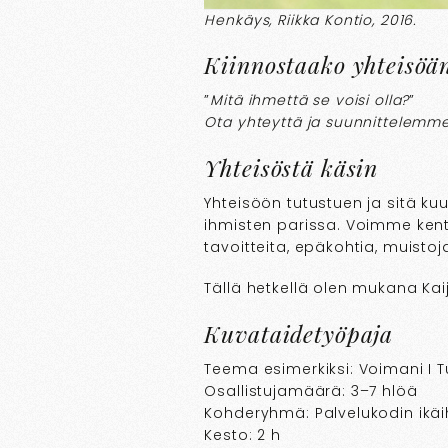
Henkäys, Riikka Kontio, 2016.
Kiinnostaako yhteisöän
”
Mitä ihmettä se voisi olla?
”
Ota yhteyttä ja suunnittelemme j
Yhteisöstä käsin
Yhteisöön tutustuen ja sitä ku
ihmisten parissa. Voimme kentie
tavoitteita, epäkohtia, muistoj
Tällä hetkellä olen mukana Ka
Kuvataidetyöpaja
Teema esimerkiksi: Voimani I T
Osallistujamäärä: 3–7 hlöä
Kohderyhmä: Palvelukodin ikä
Kesto: 2 h