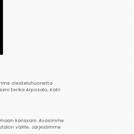
timme oleskeluhuonetta
ni Eerika Arposalo, Katri
laamaan kanssani. Avasimme
talon välille. Järjestimme